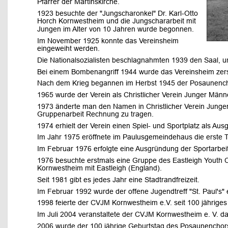
Pfarrer der Martinskirche. 
1923 besuchte der "Jungscharonkel" Dr. Karl-Otto 
Horch Kornwestheim und die Jungschararbeit mit 
Jungen im Alter von 10 Jahren wurde begonnen. 
Im November 1925 konnte das Vereinsheim 
eingeweiht werden. 
Die Nationalsozialisten beschlagnahmten 1939 den Saal, 
Bei einem Bombenangriff 1944 wurde das Vereinsheim zerst
Nach dem Krieg begannen im Herbst 1945 der Posaunencho
1965 wurde der Verein als Christlicher Verein Junger Männe
1973 änderte man den Namen in Christlicher Verein Junge
Gruppenarbeit Rechnung zu tragen. 
1974 erhielt der Verein einen Spiel- und Sportplatz als Aus
Im Jahr 1975 eröffnete im Paulusgemeindehaus die erste T
Im Februar 1976 erfolgte eine Ausgründung der Sportarbei
1976 besuchte erstmals eine Gruppe des Eastleigh Youth Ce
Kornwestheim mit Eastleigh (England).
Seit 1981 gibt es jedes Jahr eine Stadtrandfreizeit. 
Im Februar 1992 wurde der offene Jugendtreff "St. Paul's" e
1998 feierte der CVJM Kornwestheim e.V. seit 100 jähriges
Im Juli 2004 veranstaltete der CVJM Kornwestheim e. V. d
2006 wurde der 100 jährige Geburtstag des Posaunenchors